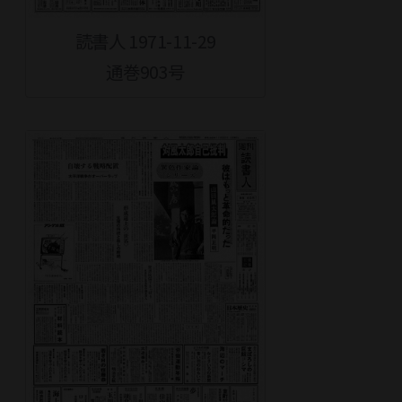
読書人 1971-11-29
通巻903号