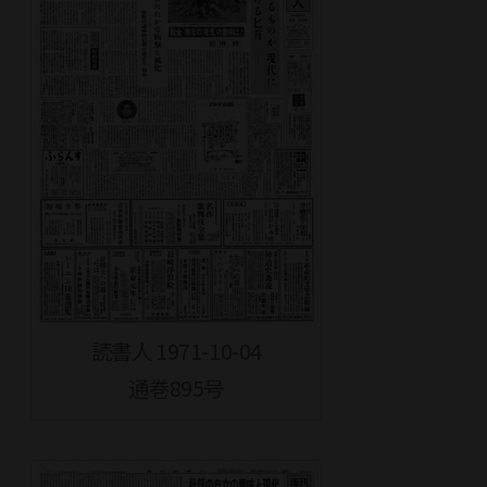
読書人 1971-10-04
通巻895号