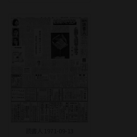
読書人 1971-09-13