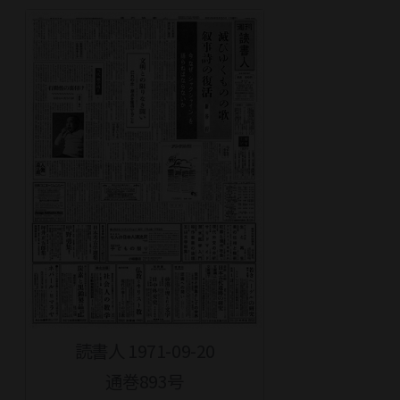
読書人 1971-09-20
通巻893号