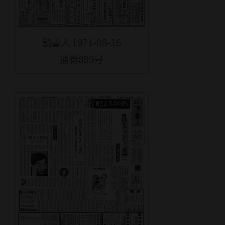
読書人 1971-08-16
通巻889号