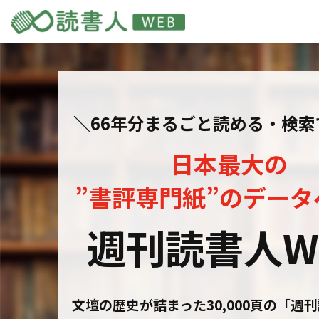
＼66年分まるごと読める・検索
日本最大の
”書評専門紙”のデータ
週刊読書人W
文壇の歴史が詰まった30,000頁の「週