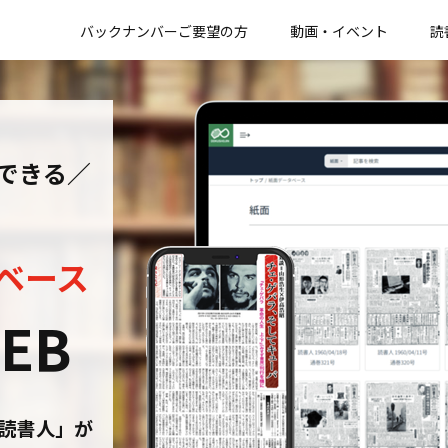
バックナンバーご要望の方
動画・イベント
読
できる／
ベース
EB
刊読書人」が