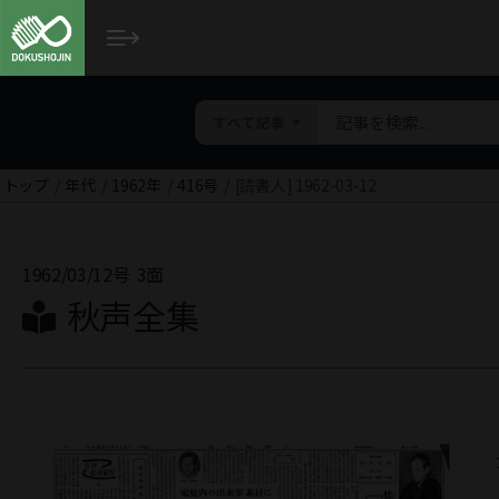
すべて記事
トップ
年代
1962年
416号
[読書人] 1962-03-12
1962/03/12号
3面
秋声全集