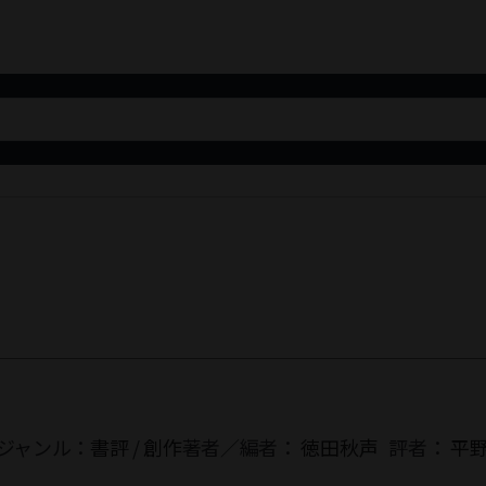
ジャンル：
書評
/
創作
著者／編者：
徳田秋声
評者：
平