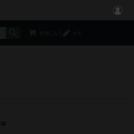
お気に入り
メモ
野謙