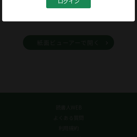
ログイン
書籍名
映画「希望の国」
紙面ビューアーで開く
読書人WEB
よくある質問
利用規約