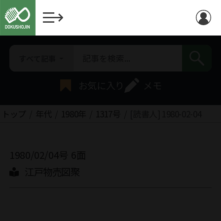
すべて記事
お気に入り
メモ
トップ
年代
1980年
1317号
[読書人] 1980-02-04
1980/02/04号
6面
江戸物売図聚