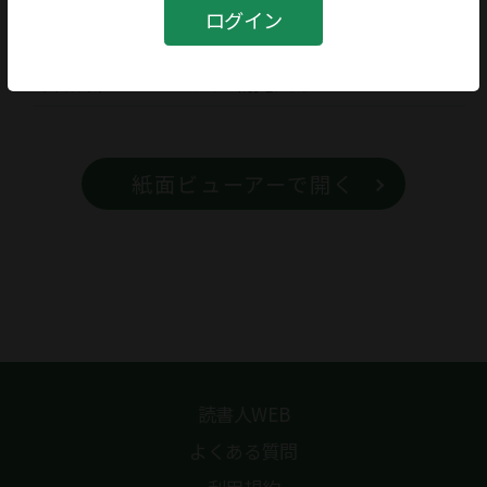
書籍
ログイン
書籍名
江戸物売図聚
紙面ビューアーで開く
読書人WEB
よくある質問