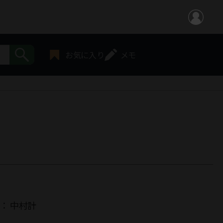
お気に入り
メモ
者：
中村計