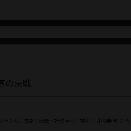
最高の決戦
ジャンル：
書評
/
随筆・読物
著者／編者：
小谷野敦
評