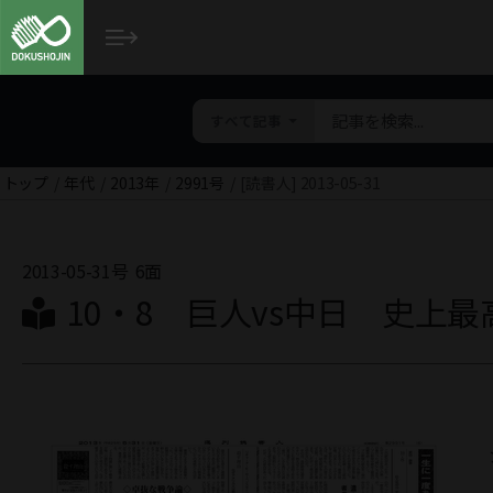
すべて記事
トップ
年代
2013年
2991号
[読書人] 2013-05-31
2013-05-31号
6面
10・8 巨人vs中日 史上