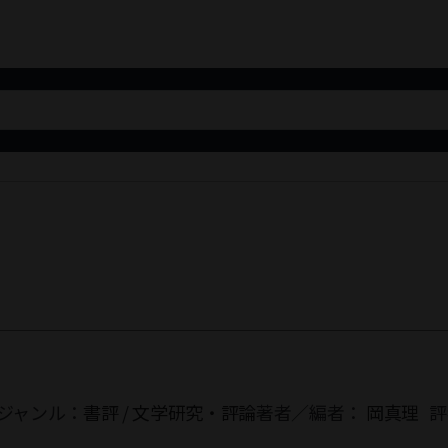
ジャンル：
書評
/
文学研究・評論
著者／編者：
岡真理
評