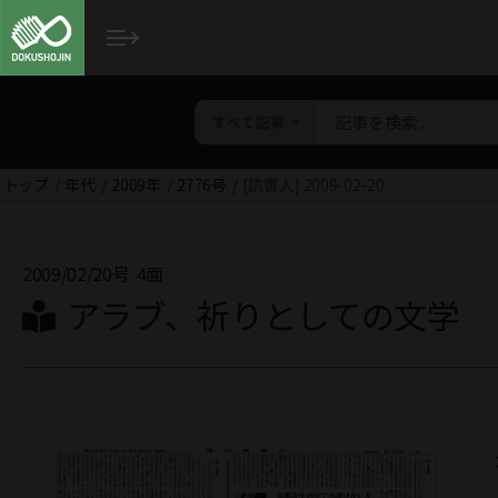
すべて記事
トップ
年代
2009年
2776号
[読書人] 2009-02-20
2009/02/20号
4面
アラブ、祈りとしての文学