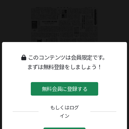
このコンテンツは会員限定です。
まずは無料登録をしましょう！
無料会員に登録する
もしくはログ
ジャンル：
書評
/
政治・法律・社会
イン
著者／編者：
小熊英二
評者：
重信幸彦