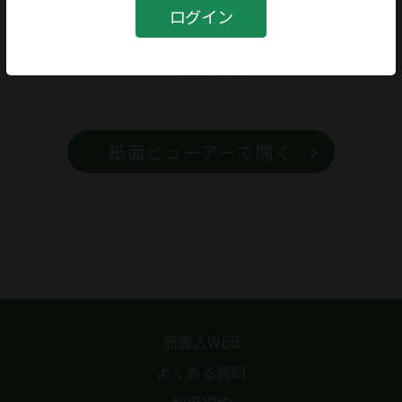
書籍
ログイン
書籍名
対話の回路
紙面ビューアーで開く
読書人WEB
よくある質問