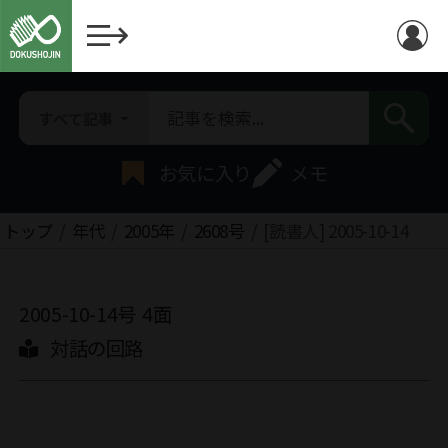
すべて記事
お気に入り
メモ
トップ
年代
2005年
2608号
[読書人] 2005-10-14
2005-10-14号
4面
対話の回路