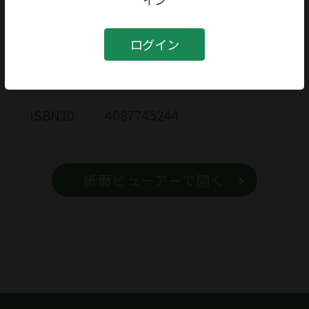
書籍
ログイン
書籍名
アウト トゥ ランチ
ISBN13
9784087745245
ISBN10
4087745244
紙面ビューアーで開く