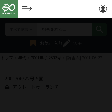
すべて記事
お気に入り
メモ
トップ
年代
2001年
2392号
[読書人] 2001-06-22
2001/06/22号
5面
アウト トゥ ランチ