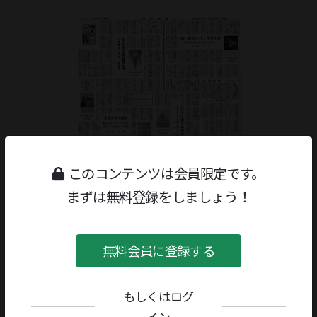
このコンテンツは会員限定です。
まずは無料登録をしましょう！
無料会員に登録する
ジャンル：
書評
/
創作
著者／編者：
篠原一
評者：
榎本正樹
もしくはログ
イン