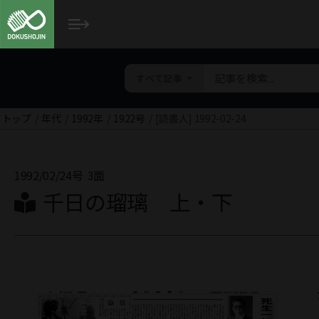
すべて記事
トップ
年代
1992年
1922号
[読書人] 1992-02-24
1992/02/24号
3面
千日の瑠璃 上・下