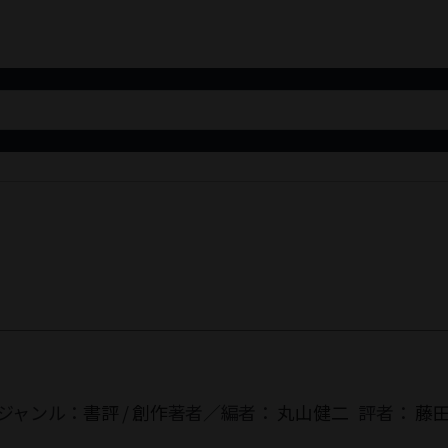
ジャンル：
書評
/
創作
著者／編者：
丸山健二
評者：
藤