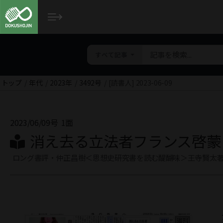
すべて記事
トップ
年代
2023年
3492号
[読書人] 2023-06-09
2023/06/09号
1面
消え去る立法者フランス啓蒙
ロング書評・仲正昌樹＜思想史研究書を読む醍醐味＞王寺賢太