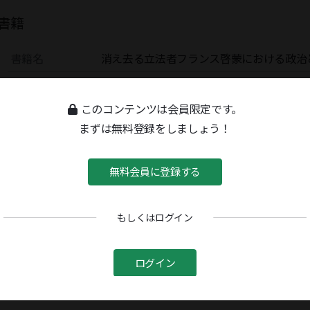
書籍
書籍名
消え去る立法者フランス啓蒙における政治
ISBN13
9784815811204
このコンテンツは会員限定です。
ISBN10
4815811202
まずは無料登録をしましょう！
無料会員に登録する
もしくはログイン
ログイン