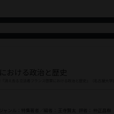
における政治と歴史
著『消え去る立法者フランス啓蒙における政治と歴史』（名古屋大学
ジャンル：
特集
著者／編者：
王寺賢太
評者：
仲正昌樹