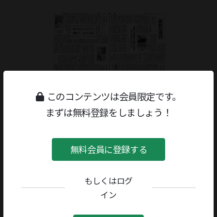
このコンテンツは会員限定です。
まずは無料登録をしましょう！
無料会員に登録する
もしくはログ
ジャンル：
書評
/
随筆・読物
著者／編者：
日置英剛
イン
評者：
可能涼介