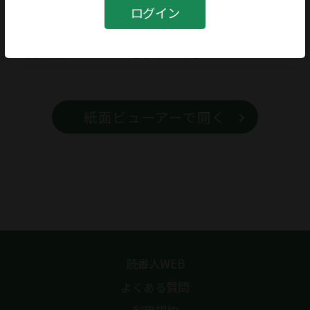
書籍
ログイン
書籍名
僧兵の歴史
紙面ビューアーで開く
読書人WEB
よくある質問