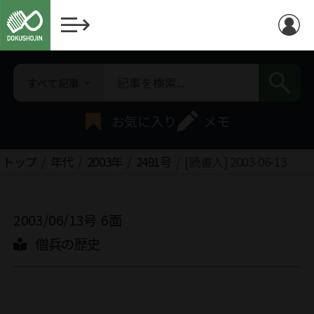
すべて記事
お気に入り
メモ
トップ
年代
2003年
2491号
[読書人] 2003-06-13
2003/06/13号
6面
僧兵の歴史