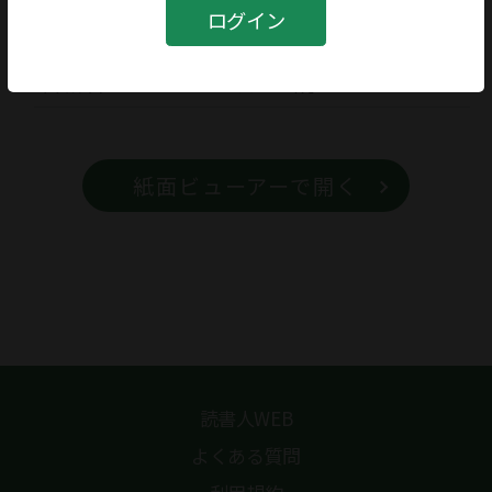
書籍
ログイン
書籍名
眼の伝説
紙面ビューアーで開く
読書人WEB
よくある質問