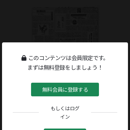
このコンテンツは会員限定です。
まずは無料登録をしましょう！
無料会員に登録する
もしくはログ
ジャンル：
書評
/
創作
著者／編者：
阿部岩夫
イン
評者：
北村太郎