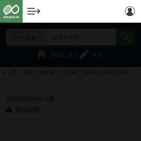
すべて記事
お気に入り
メモ
トップ
年代
1980年
1317号
[読書人] 1980-02-04
1980/02/04号
5面
眼の伝説