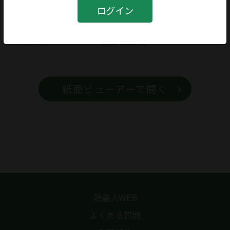
書籍
ログイン
書籍名
呪法と変容
紙面ビューアーで開く
読書人WEB
よくある質問