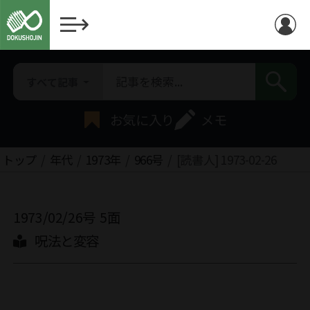
すべて記事
お気に入り
メモ
トップ
年代
1973年
966号
[読書人] 1973-02-26
1973/02/26号
5面
呪法と変容