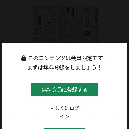
このコンテンツは会員限定です。
まずは無料登録をしましょう！
無料会員に登録する
もしくはログ
ジャンル：
書評
/
文学研究・評論
イン
著者／編者：
鷲巣繁男
評者：
宗左近