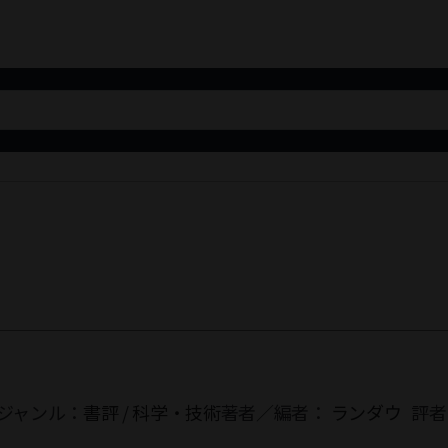
ジャンル：
書評
/
科学・技術
著者／編者：
ランダウ
評