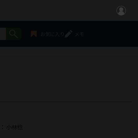
お気に入り
メモ
者：
小林稔