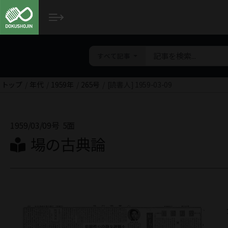
すべて記事
トップ
年代
1959年
265号
[読書人] 1959-03-09
1959/03/09号
5面
場の古典論