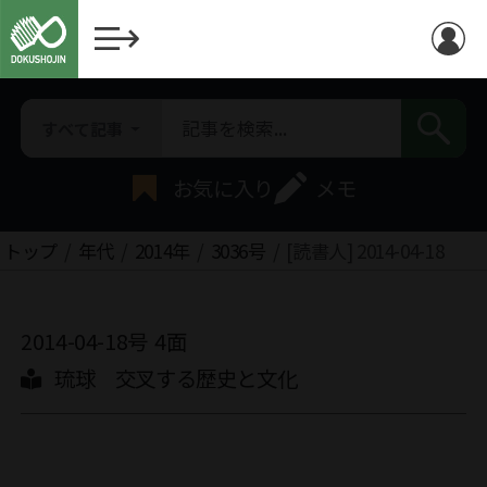
すべて記事
お気に入り
メモ
トップ
年代
2014年
3036号
[読書人] 2014-04-18
2014-04-18号
4面
琉球 交叉する歴史と文化