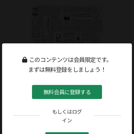
このコンテンツは会員限定です。
まずは無料登録をしましょう！
無料会員に登録する
もしくはログ
ジャンル：
書評
/
民俗学・人類学・考古学
イン
著者／編者：
島村幸一
評者：
関根賢司