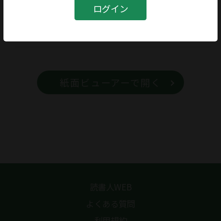
書籍
ログイン
書籍名
琉球 交叉する歴史と文化
紙面ビューアーで開く
読書人WEB
よくある質問
利用規約