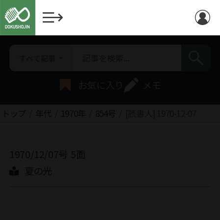
すべて記事
お気に入り
メモ
トップ
年代
1970年
854号
[読書人] 1970-12-07
1970/12/07号
5面
夏の光