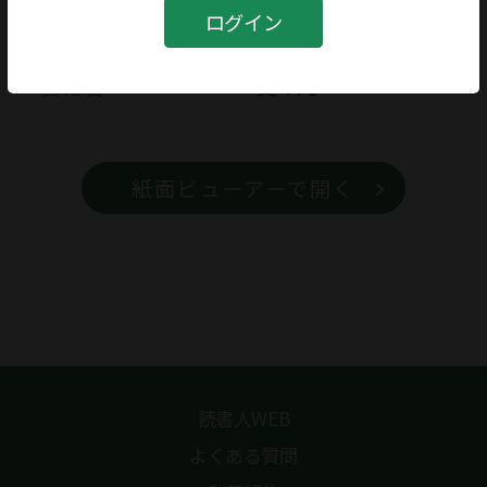
書籍
ログイン
書籍名
夏の光
紙面ビューアーで開く
読書人WEB
よくある質問