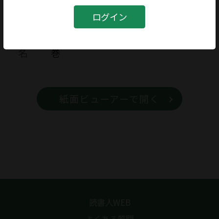
書籍
ログイン
書籍
ハンセン病文学全集 第一期 全10
名
巻
紙面ビューアーで開く
読書人WEB
よくある質問