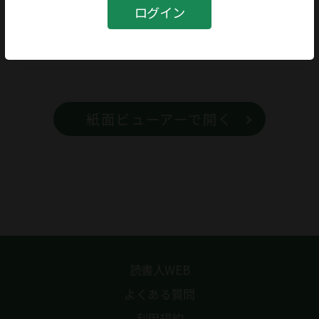
書籍
ログイン
書籍名
カール・ヤスパースと実存哲学
紙面ビューアーで開く
読書人WEB
よくある質問
利用規約