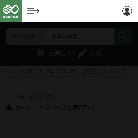
すべて記事
お気に入り
メモ
トップ
年代
2014年
3023号
[読書人] 2014-01-17
2014-01-17号
4面
カール・ヤスパースと実存哲学