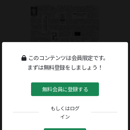
このコンテンツは会員限定です。
まずは無料登録をしましょう！
無料会員に登録する
もしくはログ
ジャンル：
書評
/
哲学・思想・宗教
イン
著者／編者：
ポール・リクール
評者：
森一郎