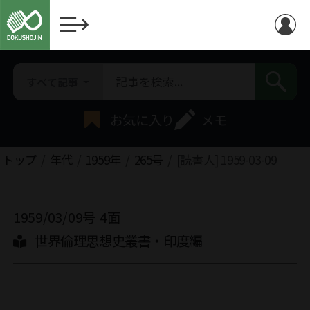
すべて記事
お気に入り
メモ
トップ
年代
1959年
265号
[読書人] 1959-03-09
1959/03/09号
4面
世界倫理思想史叢書・印度編