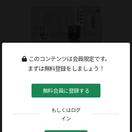
このコンテンツは会員限定です。
まずは無料登録をしましょう！
無料会員に登録する
もしくはログ
ジャンル：
書評
/
哲学・思想・宗教
イン
著者／編者：
中村元
評者：
宮島肇