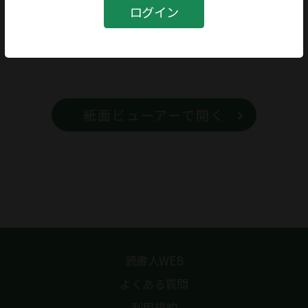
書籍
ログイン
書籍名
世界倫理思想史叢書・印度編
紙面ビューアーで開く
読書人WEB
よくある質問
利用規約