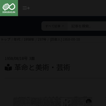
すべて記事
トップ
年代
1958年
237号
[読書人] 1958-08-18
1958/08/18号
3面
革命と美術・芸術