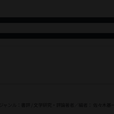
ジャンル：
書評
/
文学研究・評論
著者／編者：
佐々木基