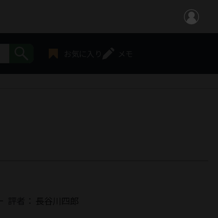
お気に入り
メモ
一
評者：
長谷川四郎