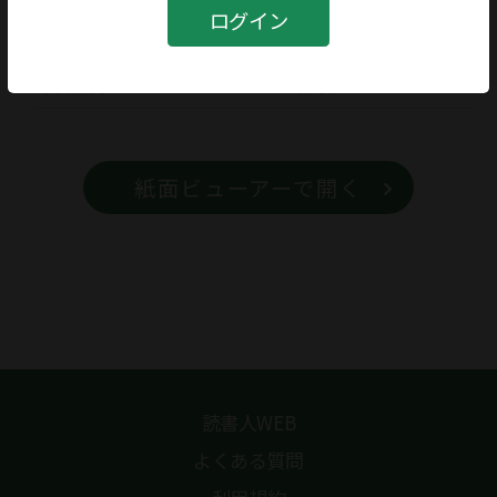
書籍
ログイン
書籍名
青春
紙面ビューアーで開く
読書人WEB
よくある質問