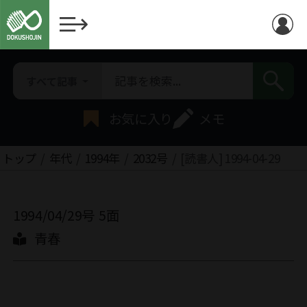
すべて記事
お気に入り
メモ
トップ
年代
1994年
2032号
[読書人] 1994-04-29
1994/04/29号
5面
青春