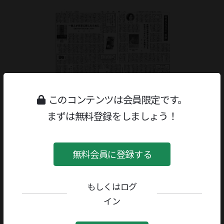
このコンテンツは会員限定です。
まずは無料登録をしましょう！
無料会員に登録する
もしくはログ
ジャンル：
書評
/
創作
著者／編者：
林京子
イン
評者：
黒古一夫