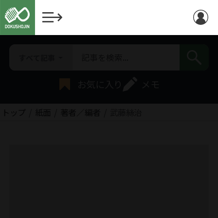
すべて記事
お気に入り
メモ
トップ
紙面
著者／編者
武藤絲治