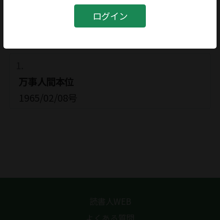
武藤絲治
ログイン
関連記事
万事人間本位
1965/02/08号
読書人WEB
よくある質問