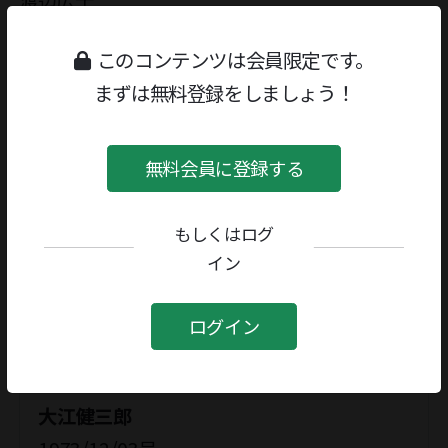
渡辺広士
このコンテンツは会員限定です。
評者としても活躍されています
まずは無料登録をしましょう！
渡辺広士
評者
無料会員に登録する
関連記事
もしくはログ
イン
野間宏論
ログイン
1969/12/08号
大江健三郎