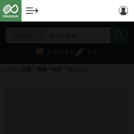
すべて記事
お気に入り
メモ
トップ
紙面
著者／編者
渡辺広士