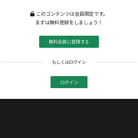
このコンテンツは会員限定です。
関連記事
まずは無料登録をしましょう！
現代女流作家論
1986/05/12号
無料会員に登録する
後期20世紀女性文学論
2014-05-23号
もしくはログイン
大庭みな子 響き合う言葉
2017-08-04号
ログイン