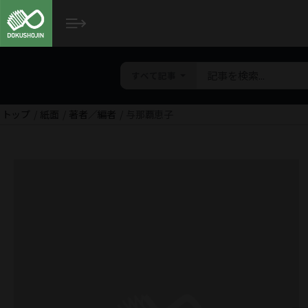
すべて記事
トップ
紙面
著者／編者
与那覇恵子