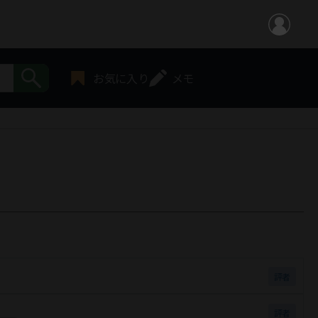
お気に入り
メモ
評者
評者