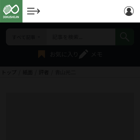
すべて記事
お気に入り
メモ
トップ
紙面
評者
青山光二