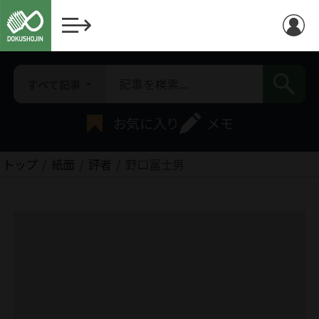
すべて記事
お気に入り
メモ
トップ
紙面
評者
野口冨士男