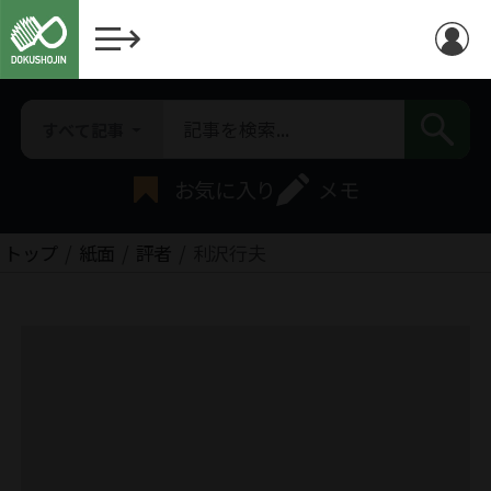
すべて記事
お気に入り
メモ
トップ
紙面
評者
利沢行夫