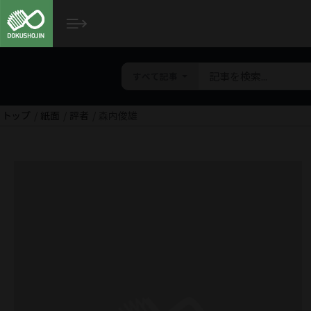
すべて記事
トップ
紙面
評者
森内俊雄