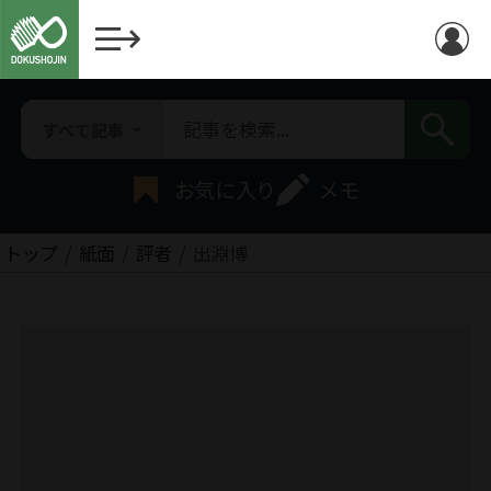
すべて記事
お気に入り
メモ
トップ
紙面
評者
出淵博