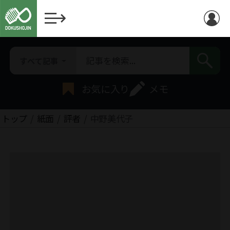
すべて記事
お気に入り
メモ
トップ
紙面
評者
中野美代子