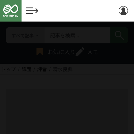
すべて記事
お気に入り
メモ
トップ
紙面
評者
清水良典