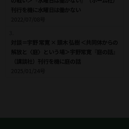
の戦い＞『水曜日は働かない』（ホーム社）
刊行を機に水曜日は働かない
2022/07/08号
対談＝宇野 常寛 × 頭木 弘樹 ＜共同体からの
解放と〈庭〉という場＞宇野常寛『庭の話』
（講談社）刊行を機に庭の話
2025/01/24号