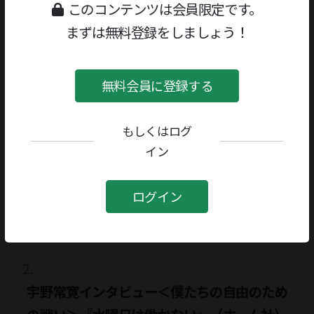
宇野常寛
このコンテンツは会員限定です。
まずは無料登録をしましょう！
著者／編者としても活躍されています
無料会員に登録する
宇野常寛
著者／編者
もしくはログ
関連記事
イン
ログイン
リトル・ピープルの時代
2011-09-02号
宇野常寛インタビュー＜僕たちの自由のため