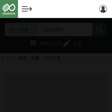
すべて記事
お気に入り
メモ
トップ
紙面
評者
宇野常寛