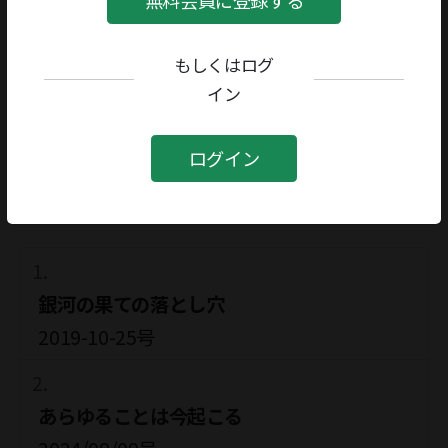
大前粟生
無料会員に登録する
著者／編者としても活躍されています
もしくはログ
イン
大前粟生
著者／編者
ログイン
関連記事
銀河の果ての落とし穴
2019-10-25号
あらゆることは今起こる