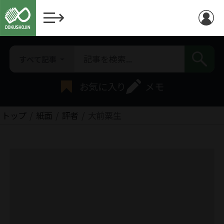
すべて記事
お気に入り
メモ
トップ
紙面
評者
大前粟生