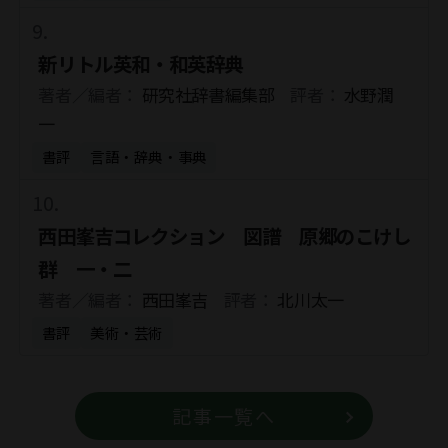
新リトル英和・和英辞典
著者／編者：
研究社辞書編集部
評者：
水野潤
一
書評
言語・辞典・事典
西田峯吉コレクション 図譜 原郷のこけし
群 一・二
著者／編者：
西田峯吉
評者：
北川太一
書評
美術・芸術
記事一覧へ