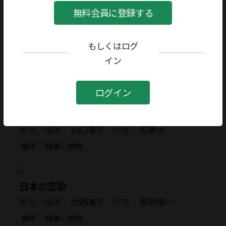
書評
創作
無料会員に登録する
はじめてコラムを書く
もしくはログ
著者／編者：
青木雨彦
評者：
奥山益朗
イン
書評
随筆・読物
ログイン
季語随想
著者／編者：
山口誓子
評者：
石寒太
書評
随筆・読物
日本の恋歌
著者／編者：
竹西寛子
評者：
星野慎一
書評
随筆・読物