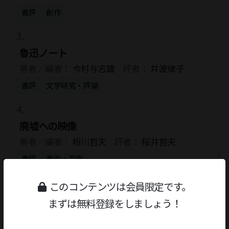
書評
創作
魯迅ノート
著者／編者：
今村与志雄
評者：
井波律子
書評
文学研究・評論
廃墟への映像
著者／編者：
粉川哲夫
評者：
桜井哲夫
書評
美術・芸術
このコンテンツは会員限定です。
山口誓子 俳句十二か月
まずは無料登録をしましょう！
著者／編者：
松井利彦
評者：
石寒太