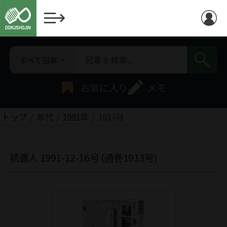
すべて記事
お気に入り
メモ
トップ
年代
1991年
1913号
読書人 1991-12-16号 (通巻1913号)