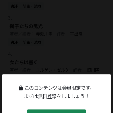
書評
随筆・読物
獅子たちの曳光
著者／編者：
赤瀬川隼
評者：
平出隆
書評
随筆・読物
女たちは書く
著者／編者：
ユルゲン・ゼルケ
評者：
恒川隆
男
書評
文学研究・評論
このコンテンツは会員限定です。
まずは無料登録をしましょう！
かんたんな混沌