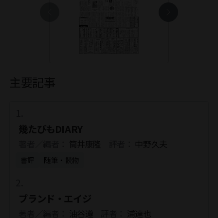
主要記事
幾たびもDIARY
著者／編者：
筒井康隆
評者：
中野久夫
書評
随筆・読物
ブランド・エイジ
著者／編者：
油谷遵
評者：
浦達也