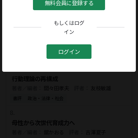
著者／編者：
辻征夫
評者：
井坂洋子
無料会員に登録する
書評
文学研究・評論
もしくはログ
イン
物語と絵の遠近法
著者／編者：
高橋亨
評者：
三角洋一
ログイン
書評
文学研究・評論
行動理論の再構成
著者／編者：
間々田孝夫
評者：
友枝敏雄
書評
政治・法律・社会
母性から次世代育成力へ
著者／編者：
舘かおる
評者：
吉澤夏子