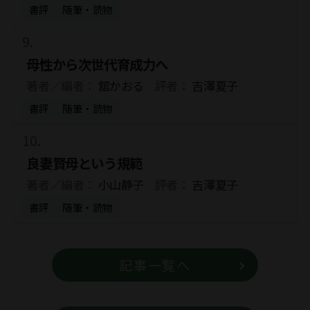
書評
随筆・読物
母性から次世代育成力へ
著者／編者：
舘かおる
評者：
吉澤夏子
書評
随筆・読物
良妻賢母という規範
著者／編者：
小山静子
評者：
吉澤夏子
書評
随筆・読物
記事一覧へ