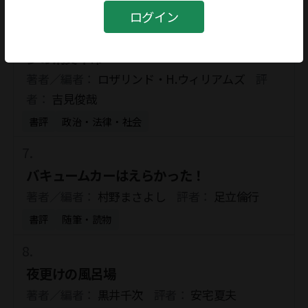
書評
創作
ログイン
夢の消費革命
著者／編者：
ロザリンド・H.ウィリアムズ
評
者：
吉見俊哉
書評
政治・法律・社会
バキュームカーはえらかった！
著者／編者：
村野まさよし
評者：
足立倫行
書評
随筆・読物
夜更けの風呂場
著者／編者：
黒井千次
評者：
安宅夏夫