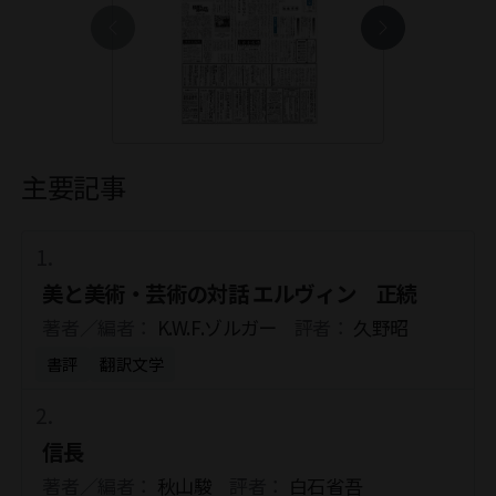
主要記事
美と美術・芸術の対話 エルヴィン 正続
著者／編者：
K.W.F.ゾルガー
評者：
久野昭
書評
翻訳文学
信長
著者／編者：
秋山駿
評者：
白石省吾