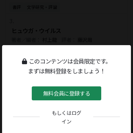
書評
文学研究・評論
ヒュウガ・ウイルス
著者／編者：
村上龍
評者：
藤沢周
書評
創作
このコンテンツは会員限定です。
まずは無料登録をしましょう！
月の船でゆく
著者／編者：
長野まゆみ
評者：
穂村弘
書評
創作
無料会員に登録する
もしくはログ
刺繍する少女
イン
著者／編者：
小川洋子
評者：
井坂洋子