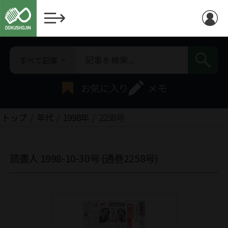
すべて記事
お気に入り
メモ
トップ
年代
1998年
2258号
読書人 1998-10-30号 (通巻2258号)