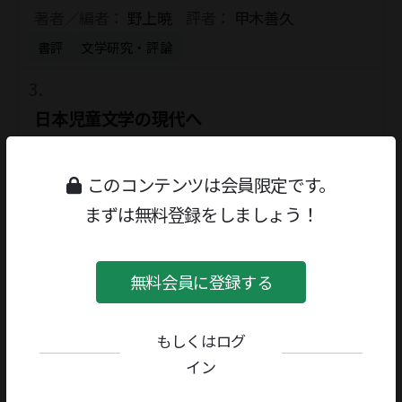
著者／編者：
野上暁
評者：
甲木善久
書評
文学研究・評論
日本児童文学の現代へ
著者／編者：
野上暁
評者：
甲木善久
書評
文学研究・評論
このコンテンツは会員限定です。
まずは無料登録をしましょう！
『奥の細道』物語
著者／編者：
岡本勝
評者：
復本一郎
無料会員に登録する
書評
文学研究・評論
もしくはログ
イン
波の上のマリア