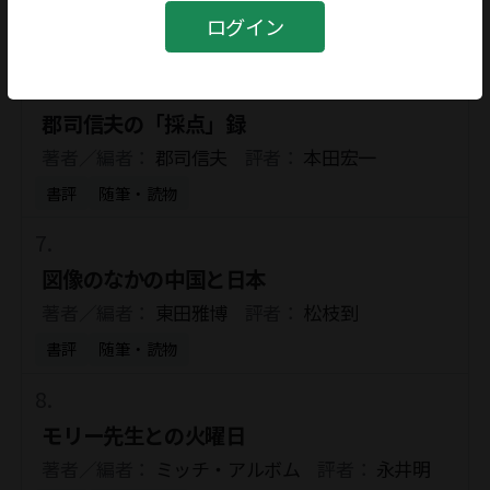
著者／編者：
又吉栄喜
評者：
佐藤洋二郎
ログイン
書評
創作
郡司信夫の「採点」録
著者／編者：
郡司信夫
評者：
本田宏一
書評
随筆・読物
図像のなかの中国と日本
著者／編者：
東田雅博
評者：
松枝到
書評
随筆・読物
モリー先生との火曜日
著者／編者：
ミッチ・アルボム
評者：
永井明