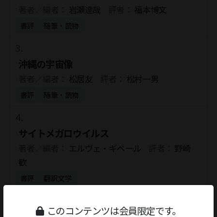
著者／編者：
岩瀬達哉
評者：
福本博文
書評
随筆・読物
沖縄の宇宙像
著者／編者：
松居友
評者：
松村一男
書評
随筆・読物
サイトメガロウイルス
著者／編者：
エルヴェ・ギベール
評者：
野崎
歓
書評
翻訳文学
このコンテンツは会員限定です。
復活、へび女