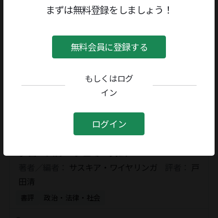
まずは無料登録をしましょう！
著者／編者：
池上永一
評者：
三神弘
書評
創作
無料会員に登録する
十九世紀ロシア農村司祭の生活
もしくはログ
著者／編者：
I.S.ベーリュスチン
評者：
土肥恒
イン
之
書評
政治・法律・社会
ログイン
グローバル・フェミニズム
著者／編者：
サスキア・ワイヤリンガ
評者：
戸
田清
書評
政治・法律・社会