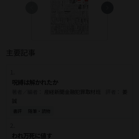
主要記事
呪縛は解かれたか
著者／編者：
産経新聞金融犯罪取材班
評者：
姜
誠
書評
随筆・読物
われ万死に値す