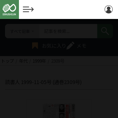
すべて記事
お気に入り
メモ
トップ
年代
1999年
2309号
読書人 1999-11-05号 (通巻2309号)