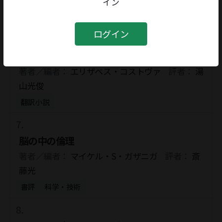
著者／編者：
井上ひさし
評者：
岡野裕行
イン
書評
創作
ログイン
ヒストリアン Ⅰ・Ⅱ
著者／編者：
エリザベス・コストヴァ
評者：
湯
山光俊
翻訳小説
脳の中の倫理
著者／編者：
マイケル・S・ガザニガ
評者：
斎
藤光
書評
科学・技術