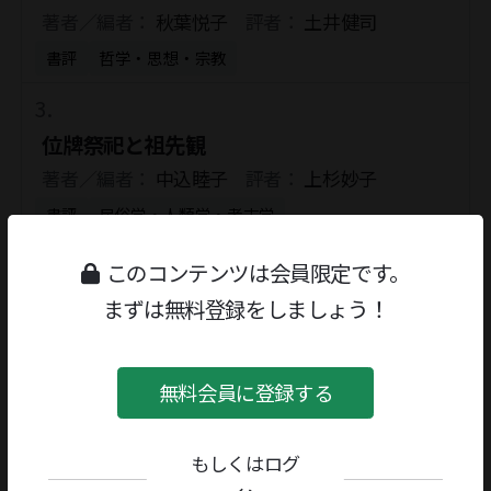
著者／編者：
秋葉悦子
評者：
土井健司
書評
哲学・思想・宗教
位牌祭祀と祖先観
著者／編者：
中込睦子
評者：
上杉妙子
書評
民俗学・人類学・考古学
このコンテンツは会員限定です。
沖で待つ
まずは無料登録をしましょう！
著者／編者：
絲山秋子
評者：
大野由美子
書評
創作
無料会員に登録する
箱根強羅ホテル
もしくはログ