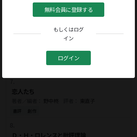
著者／編者：
チンギス・アイトマートフ
評者：
無料会員に登録する
岩本和久
書評
翻訳文学
もしくはログ
イン
少女怪談
著者／編者：
藤野千夜
評者：
飛鳥井千砂
ログイン
書評
創作
恋人たち
著者／編者：
野中柊
評者：
東直子
書評
創作
Ｄ・Ｈ・ロレンスと批評理論