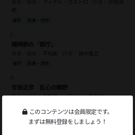
著者／編者：
フィデル・カストロ
評者：
伊高浩
昭
書評
随筆・読物
磯崎新の『都庁』
著者／編者：
平松剛
評者：
鈴木隆之
書評
随筆・読物
甘粕正彦 乱心の曠野
著者／編者：
佐野眞一
評者：
上野昂志
書評
随筆・読物
このコンテンツは会員限定です。
まずは無料登録をしましょう！
キルギスの雪豹