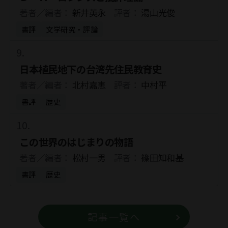
著者／編者：
新井英永
評者：
湯山光俊
書評
文学研究・評論
日本植民地下の台湾先住民教育史
著者／編者：
北村嘉恵
評者：
中村平
書評
歴史
この世界のはじまりの物語
著者／編者：
松村一男
評者：
篠田知和基
書評
歴史
記事一覧へ