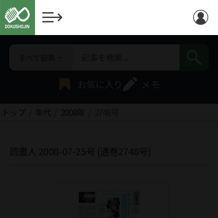
すべて記事
お気に入り
メモ
トップ
年代
2008年
2748号
読書人 2008-07-25号 (通巻2748号)