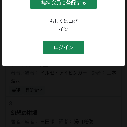
書評
随筆・読物
無料会員に登録する
もしくはログ
闇夜におまえを思ってもどうにもならない
イン
著者／編者：
曹乃謙
評者：
南雲智
書評
随筆・読物
ログイン
より大きな希望
著者／編者：
イルゼ・アイヒンガー
評者：
山本
浩司
書評
翻訳文学
幻想の坩堝
著者／編者：
三田順
評者：
湯山光俊