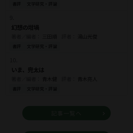
書評
文学研究・評論
幻想の坩堝
著者／編者：
三田順
評者：
湯山光俊
書評
文学研究・評論
いま、兜太は
著者／編者：
青木健
評者：
青木亮人
書評
文学研究・評論
記事一覧へ