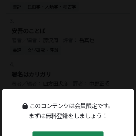
書評
民俗学・人類学・考古学
安吾のことば
著者／編者：
藤沢周
評者：
岳真也
書評
文学研究・評論
署名はカリガリ
著者／編者：
四方田犬彦
評者：
中野正昭
書評
創作
このコンテンツは会員限定です。
まずは無料登録をしましょう！
稀代の本屋 蔦屋重三郎
著者／編者：
増田晶文
評者：
雨宮由希夫