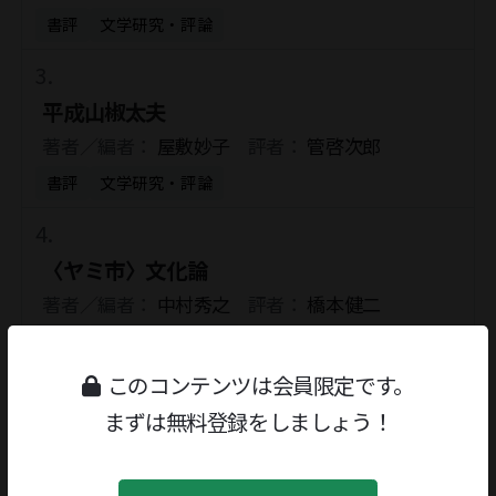
書評
文学研究・評論
平成山椒太夫
著者／編者：
屋敷妙子
評者：
管啓次郎
書評
文学研究・評論
〈ヤミ市〉文化論
著者／編者：
中村秀之
評者：
橋本健二
書評
政治・法律・社会
このコンテンツは会員限定です。
まずは無料登録をしましょう！
〈ヤミ市〉文化論
著者／編者：
中村秀之
評者：
橋本健二