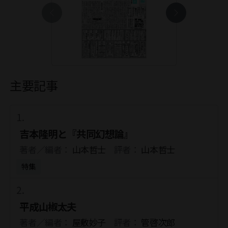
主要記事
吉本隆明と『共同幻想論』
著者／編者：
山本哲士
評者：
山本哲士
特集
平成山椒太夫
著者／編者：
屋敷妙子
評者：
管啓次郎