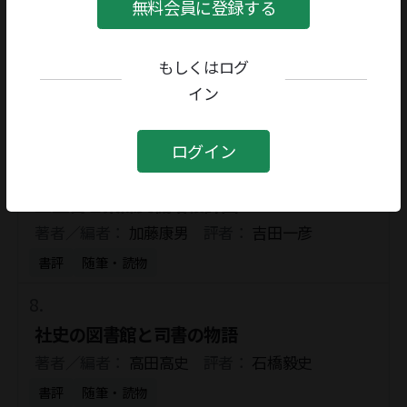
書評
政治・法律・社会
無料会員に登録する
もしくはログ
〈ヤミ市〉文化論
イン
著者／編者：
中村秀之
評者：
橋本健二
書評
政治・法律・社会
ログイン
三笠宮と東條英機暗殺計画
著者／編者：
加藤康男
評者：
吉田一彦
書評
随筆・読物
社史の図書館と司書の物語
著者／編者：
高田高史
評者：
石橋毅史
書評
随筆・読物