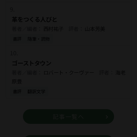
革をつくる人びと
著者／編者：
西村祐子
評者：
山本芳美
書評
随筆・読物
ゴーストタウン
著者／編者：
ロバート・クーヴァー
評者：
海老
原豊
書評
翻訳文学
記事一覧へ