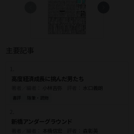
主要記事
高度経済成長に挑んだ男たち
著者／編者：
小林吉弥
評者：
水口義朗
書評
随筆・読物
新橋アンダーグラウンド
著者／編者：
本橋信宏
評者：
森彰英