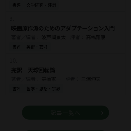
書評
文学研究・評論
映画原作派のためのアダプテーション入門
著者／編者：
波戸岡景太
評者：
高橋雅康
書評
美術・芸術
完訳 天球回転論
著者／編者：
高橋憲一
評者：
三浦伸夫
書評
哲学・思想・宗教
記事一覧へ