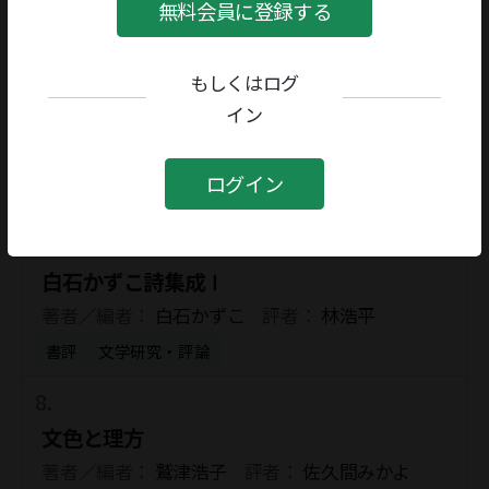
著者／編者：
灰島かり
評者：
三辺律子
無料会員に登録する
書評
教育
もしくはログ
イン
人間 吉村昭
著者／編者：
柏原成光
評者：
黒古一夫
ログイン
書評
文学研究・評論
白石かずこ詩集成Ⅰ
著者／編者：
白石かずこ
評者：
林浩平
書評
文学研究・評論
文色と理方
著者／編者：
鷲津浩子
評者：
佐久間みかよ