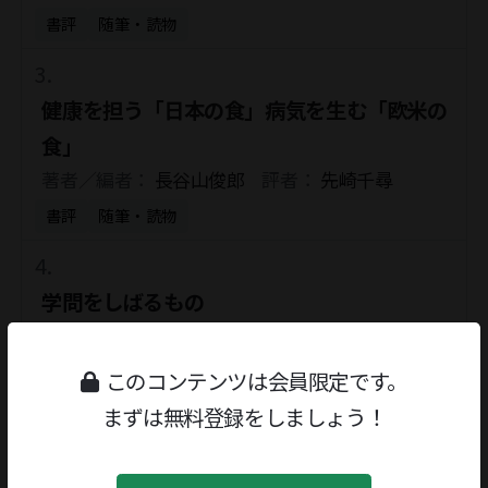
書評
随筆・読物
健康を担う「日本の食」病気を生む「欧米の
食」
著者／編者：
長谷山俊郎
評者：
先崎千尋
書評
随筆・読物
学問をしばるもの
著者／編者：
井上章一
評者：
石井正己
書評
随筆・読物
このコンテンツは会員限定です。
まずは無料登録をしましょう！
絵本を深く読む