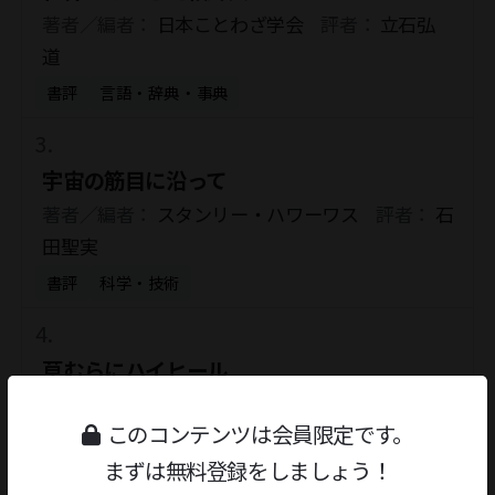
著者／編者：
日本ことわざ学会
評者：
立石弘
道
書評
言語・辞典・事典
宇宙の筋目に沿って
著者／編者：
スタンリー・ハワーワス
評者：
石
田聖実
書評
科学・技術
草むらにハイヒール
著者／編者：
小倉千加子
評者：
長谷正人
このコンテンツは会員限定です。
書評
随筆・読物
まずは無料登録をしましょう！