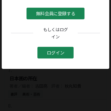
１９６４年の東京パラリンピック
無料会員に登録する
著者／編者：
佐藤次郎
評者：
尾川翔大
書評
政治・法律・社会
もしくはログ
イン
日本画の所在
著者／編者：
古田亮
評者：
秋丸知貴
ログイン
書評
美術・芸術
日本画の所在
著者／編者：
古田亮
評者：
秋丸知貴
書評
美術・芸術