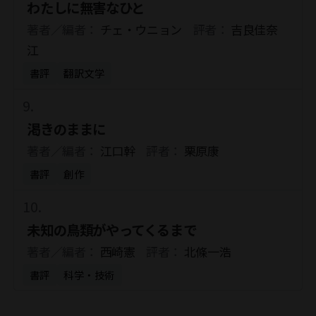
わたしに無害なひと
著者／編者：
チェ・ウニョン
評者：
吉良佳奈
江
書評
翻訳文学
渇きのままに
著者／編者：
江口幹
評者：
栗原康
書評
創作
未知の鳥類がやってくるまで
著者／編者：
西崎憲
評者：
北條一浩
書評
科学・技術