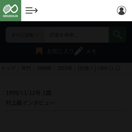
すべて記事
お気に入り
メモ
トップ
年代
1999年
2310号
[読書人] 1999-11-12
1999/11/12号
1面
村上龍インタビュー