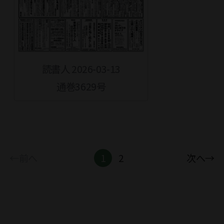
読書人 2026-03-13
通巻3629号
←前へ
1
2
次へ→