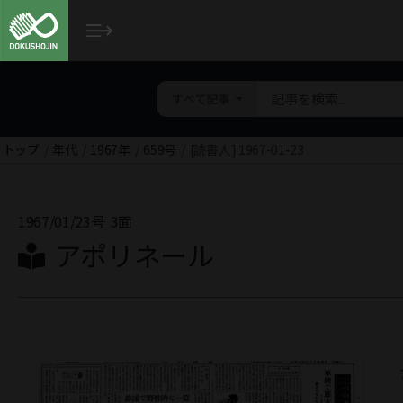
すべて記事
トップ
年代
1967年
659号
[読書人] 1967-01-23
1967/01/23号
3面
アポリネール