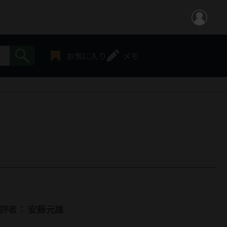
お気に入り
メモ
評者：
安藤元雄