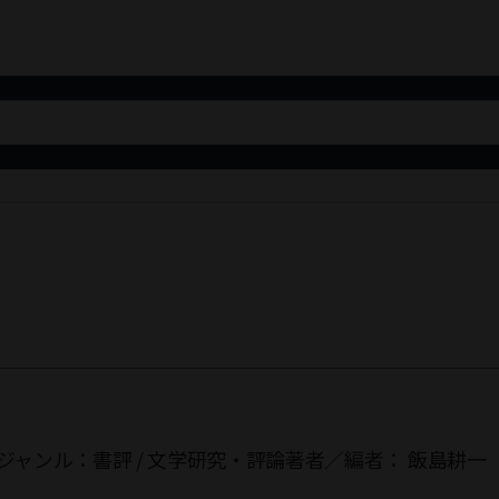
ジャンル：
書評
/
文学研究・評論
著者／編者：
飯島耕一