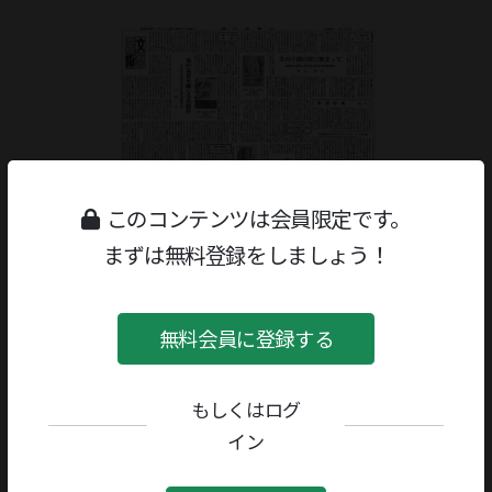
このコンテンツは会員限定です。
まずは無料登録をしましょう！
無料会員に登録する
もしくはログ
ジャンル：
書評
/
文学研究・評論
イン
著者／編者：
小森陽一
評者：
黒古一夫