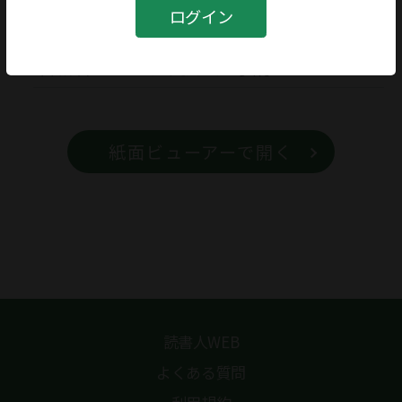
書籍
ログイン
書籍名
歴史認識と小説
紙面ビューアーで開く
読書人WEB
よくある質問