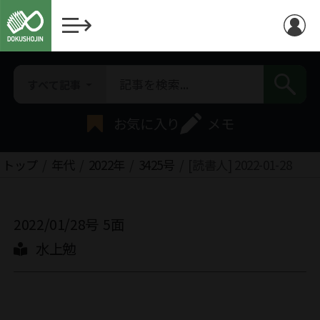
すべて記事
お気に入り
メモ
トップ
年代
2022年
3425号
[読書人] 2022-01-28
2022/01/28号
5面
水上勉