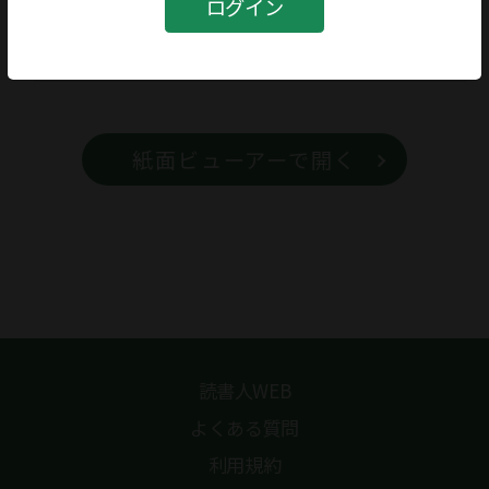
ログイン
書籍名
水上勉
紙面ビューアーで開く
読書人WEB
よくある質問
利用規約