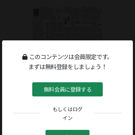
このコンテンツは会員限定です。
まずは無料登録をしましょう！
無料会員に登録する
もしくはログ
著者／編者：
藤井淑禎
評者：
黒古一夫
イン
書籍